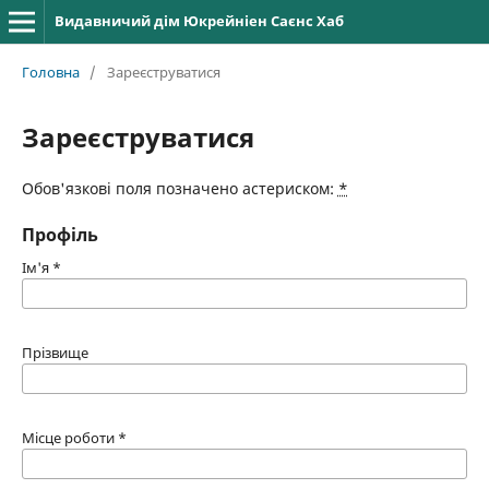
Видавничий дім Юкрейніен Саєнс Хаб
Головна
/
Зареєструватися
Зареєструватися
Обов'язкові поля позначено астериском:
*
Профіль
Ім'я
*
Прізвище
Місце роботи
*