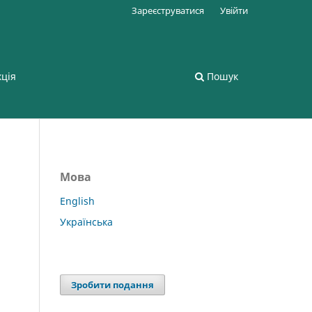
Зареєструватися
Увійти
кція
Пошук
Мова
English
Українська
Зробити подання