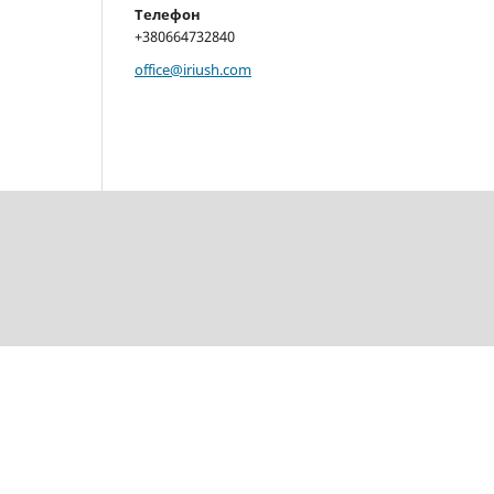
Телефон
+380664732840
office@iriush.com