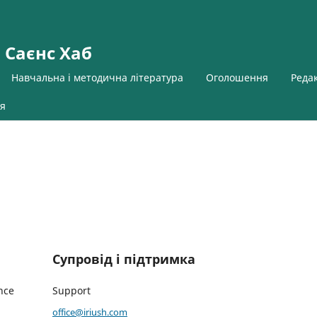
 Саєнс Хаб
Навчальна і методична література
Оголошення
Реда
я
Супровід і підтримка
nce
Support
office@iriush.com