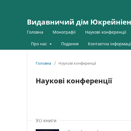
Видавничий дім Юкрейніен
Головна
Монографії
Наукові конференції
Про нас
Подання
Контактна інформаці
Головна
/
Наукові конференції
Наукові конференції
Усі книги