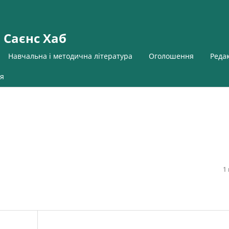
 Саєнс Хаб
Навчальна і методична література
Оголошення
Реда
я
1