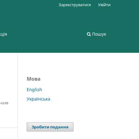
Зареєструватися
Увійти
кція
Пошук
Мова
English
Українська
 назв
Зробити подання