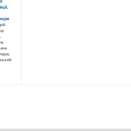
х
ції,
нція
рій
ор
,
а,
лана
індза,
вський