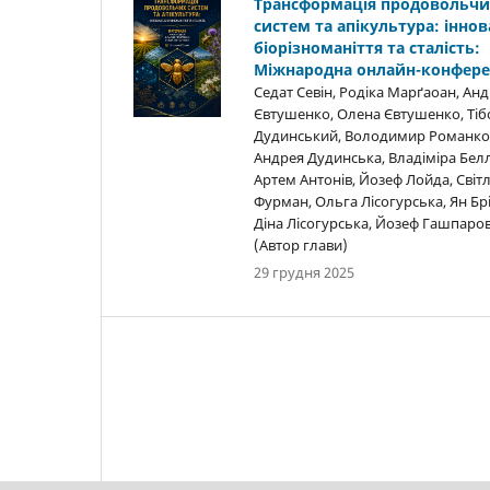
Трансформація продовольчи
систем та апікультура: іннова
біорізноманіття та сталість:
Міжнародна онлайн-конфере
Седат Севін, Родіка Марґаоан, Анд
Євтушенко, Олена Євтушенко, Тіб
Дудинський, Володимир Романко
Андрея Дудинська, Владіміра Белл
Артем Антонів, Йозеф Лойда, Світ
Фурман, Ольга Лісогурська, Ян Бр
Діна Лісогурська, Йозеф Гашпаро
(Автор глави)
29 грудня 2025