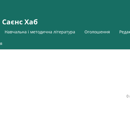
 Саєнс Хаб
Навчальна і методична література
Оголошення
Реда
я
0