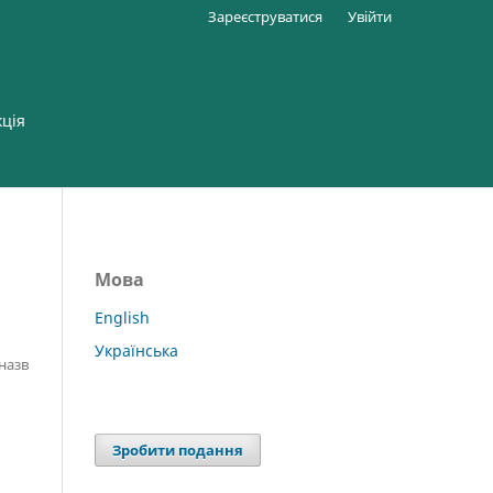
Зареєструватися
Увійти
кція
Мова
English
Українська
 назв
Зробити подання