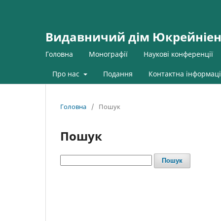
Видавничий дім Юкрейніен
Головна
Монографії
Наукові конференції
Про нас
Подання
Контактна інформаці
Головна
/
Пошук
Пошук
Пошук